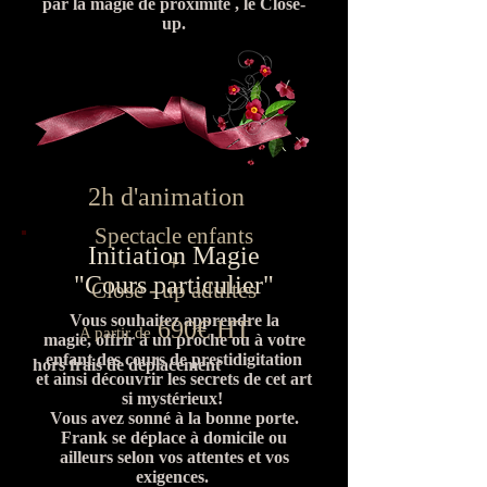
par la magie de proximité , le Close-
up.
2h d'animation
Spectacle enfants
Initiation Magie
+
"Cours particulier"
Close - up adultes
Vous souhaitez apprendre la
690€ HT
A partir de
magie, offrir à un proche ou à votre
enfant des cours de prestidigitation
hors frais de déplacement
et ainsi découvrir les secrets de cet art
si mystérieux!
Vous avez sonné à la bonne porte.
Frank se déplace à domicile ou
ailleurs selon vos attentes et vos
exigences.