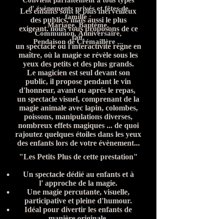
Convient parfaitement à tous types
d' évènements privés et fêtes de
Les enfants sont le plus merveilleux
famille :
des publics, mais aussi le plus
Mariage, Baptème,
exigeant. nous vous proposons de ce
Communion, Anniversaire,
fait,
Pendaison de Crémaillère ...
un spectacle où l'interactivité règne en
maître, où la magie se révèle sous les
yeux des petits et des plus grands.
Le magicien est seul devant son
public, il propose pendant le vin
d'honneur, avant ou aprés le repas,
un spectacle visuel, comprenant de la
magie animale avec lapin, colombes,
poissons, manipulations diverses,
nombreux effets magiques ... de quoi
rajoutez quelques étoiles dans les yeux
des enfants lors de votre évènement...
"Les Petits Plus de cette prestation"
Un spectacle dédié au enfants et à
l' approche de la magie.
Une magie percutante, visuelle,
participative et pleine d'humour.
Idéal pour divertir les enfants de
manière originale.