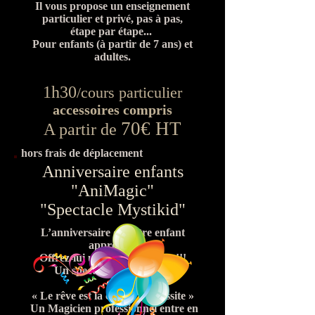
Il vous propose un enseignement
particulier et privé, pas à pas,
étape par étape...
Pour enfants (à partir de 7 ans) et
adultes.
1h30
/cours particulier
accessoires compris
70€ HT
A partir de
hors frais de déplacement
Anniversaire enfants
"AniMagic"
"Spectacle Mystikid"
L’anniversaire de votre enfant
approche,
Offrez-lui un cadeau unique !!!
Un spectacle magique !!!
« Le rêve est la clef de la réussite »
Un Magicien professionnel entre en