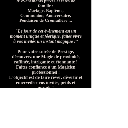
d' évènements privés et fêtes de
famille :
Mariage, Baptème,
Communion, Anniversaire,
Pendaison de Crémaillère ...
"Le jour de cet évènement est un
moment unique et féerique, faites vivre
à vos invités un instant magique !"
Pour votre soirée de Prestige,
découvrez une Magie de proximité,
raffinée, intrigante et étonnante !
Faites confiance à un Magicien
professionnel !
L’objectif est de faire rêver, divertir et
émerveiller vos invités, petits et
grands !
Avec élégance, Frank sublimera votre
évènement par des tours de close up
(magie de proximité).
Lors du vin d’honneur, du repas ou
pendant la soirée,
Le magicien déambule parmi des