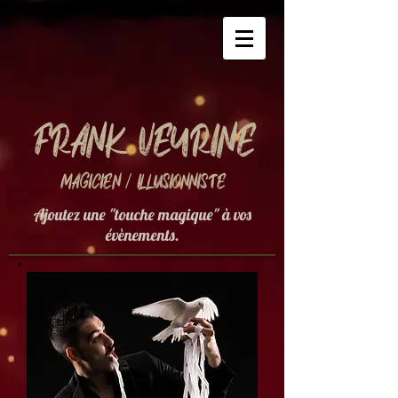
Frank Veyrine
Magicien / Illusionniste
Ajoutez une "touche magique" à vos
évènements.