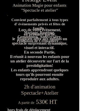
Animation Magie pour enfants
"Spectacle et atelier"
Convient parfaitement à tous types
d' évènements privés et fêtes de
famille :
Lors de votre événement,
Mariage, Baptème,
en première partie,
Communion, Anniversaire,
le Magicien offre aux enfants un
Pendaison de Crémaillère ...
spectacle surprenant dynamique,
visuel et interactif.
En seconde Partie,
Il réunit à nouveau les enfants pour
un atelier découverte sur l'art de la
prestidigitation!
Les enfants apprendront quelques
tours qu'ils pourront ensuite
reproduire aux adultes.
2h d'animation
Spectacle+Atelier
530€ HT
A partir de
hors frais de déplacement