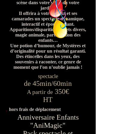
scène dans votre salon ou votre
jardin !
Il offrira à votre enfant et ses
camarades un spectacle dynamique,
interactif et époustouflant.
Apparitions/disparitions, effets divers,
magie animale, participation des
enfants…
Une potion d’humour, de Mystères et
d’originalité pour un résultat garanti.
Des étincelles dans les yeux, des
souvenirs à raconter, ce genre de
moment que l’on n’oublie jamais !
spectacle
de 45min/60min
350€
A partir de
HT
hors frais de déplacement
Anniversaire Enfants
"AniMagic"
Pack spectacle et