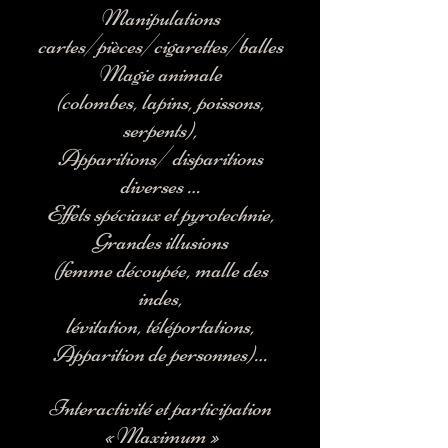
Manipulations
cartes/pièces/cigarettes/balles
Magie animale
(colombes, lapins, poissons,
serpents),
Apparitions/ disparitions
diverses …
Effets spéciaux et pyrotechnie,
Grandes illusions
(femme découpée, malle des
indes,
lévitation, téléportations,
Apparition de personnes)…
Interactivité et participation
« Maximum »