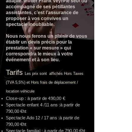
adapté. Inviter Frank Veyrine seul ou
accompagné de ses pétillantes
assistantes, c’est l’assurance de
proposer à vos convives un
spectacle inoubliable.
Nous nous ferons un plaisir de vous
établir un devis précis pour la
prestation « sur mesure » qui
correspondra le mieux à votre
événement et à son lieu.
Tarifs
Les prix sont affichés Hors Taxes
(TVA 5,5%) et Hors frais de déplacement /
location véhicule
Close-up : à partir de 490
,00 €
Spectacle enfant 4 /11 ans :à partir de
790,00 €ht
Spectacle Ado 12 / 17 ans :à partir de
790,00 €ht
Spectacle familial : à partir de 790,00 €ht