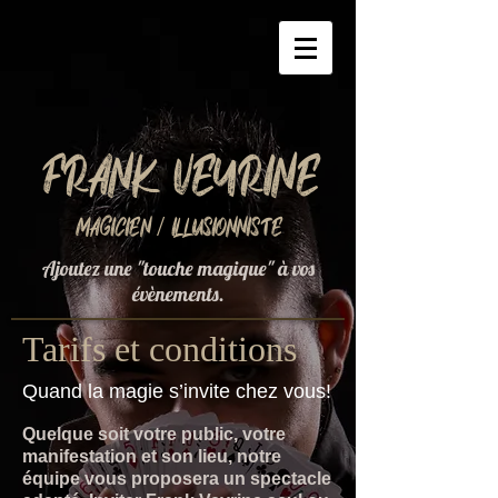
Frank Veyrine
Magicien / Illusionniste
Ajoutez une "touche magique" à vos
évènements.
Tarifs et conditions
Quand la magie s’invite chez vous!
Quelque soit votre public, votre
manifestation et son lieu, notre
équipe vous proposera un spectacle