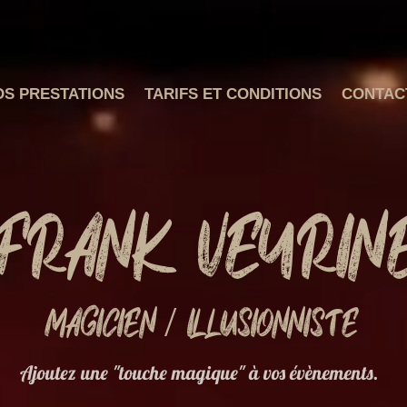
OS PRESTATIONS
TARIFS ET CONDITIONS
CONTAC
Frank Veyrin
Magicien / Illusionniste
Ajoutez une "touche magique" à vos évènements.