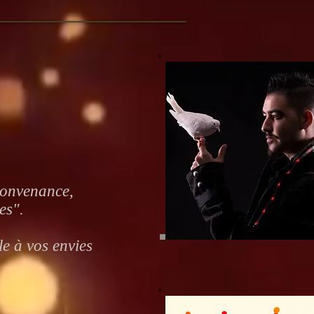
convenance,
es".
e à vos envies