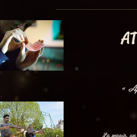
AT
« Ap
La magie, un 