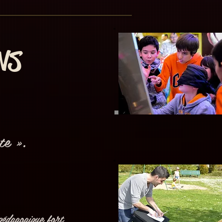
NS
te ».
 pédagogique fort