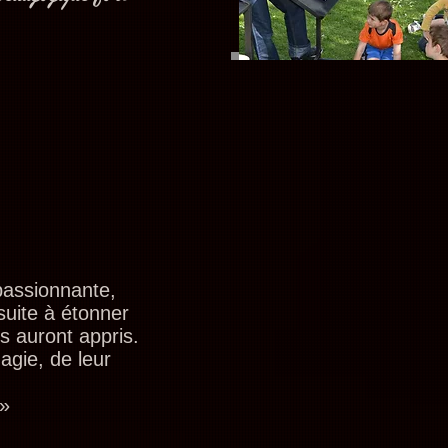
passionnante,
nsuite à étonner
ls auront appris.
agie, de leur
 »