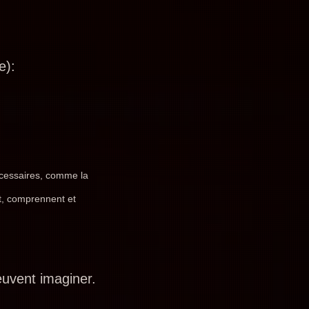
e):
écessaires, comme la
nt, comprennent et
euvent imaginer.