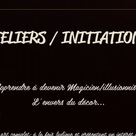
ELIERS / INITIATIO
prendre à devenir Magicien/illusionnis
L’envers du décor…
art complet: à la fois ludique et présentant un intérêt