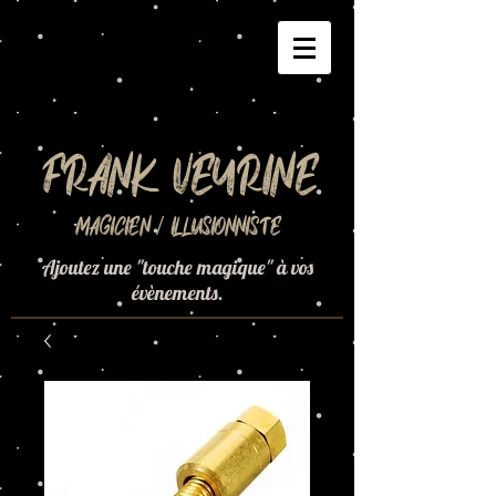
Frank Veyrine
Magicien / Illusionniste
Ajoutez une "touche magique" à vos
évènements.