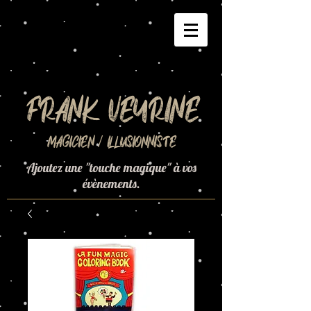
Frank Veyrine
Magicien / Illusionniste
Ajoutez une "touche magique" à vos
évènements.