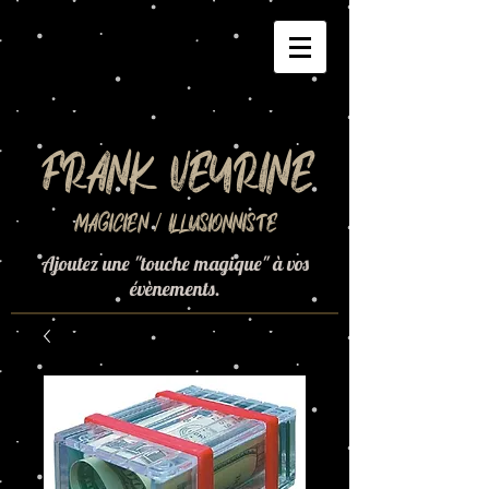
Frank Veyrine
Magicien / Illusionniste
Ajoutez une "touche magique" à vos
évènements.